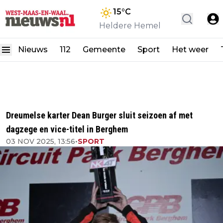
15
°C
Heldere Hemel
Nieuws
112
Gemeente
Sport
Het weer
Dreumelse karter Dean Burger sluit seizoen af met
dagzege en vice-titel in Berghem
03 NOV 2025, 13:56
•
SPORT