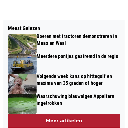
Vorig artikel
Volgend artikel
PRIJZEN POSTCODELOTERIJ
Meest Gelezen
DRUTEN LEEFT OP TIJDENS DE 207ᵉ
GEMEENTE WEST MAAS EN WAAL
Boeren met tractoren demonstreren in
LESTE MERT: EEUWENOUDE TRADITIE
OKTOBER 2025
Maas en Waal
NOG SPRINGLEVEND
Meerdere pontjes gestremd in de regio
Volgende week kans op hittegolf en
maxima van 35 graden of hoger
Waarschuwing blauwalgen Appeltern
ingetrokken
Meer artikelen