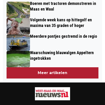
JAAR MOGELIJK KOUDER DAN
Boeren met tractoren demonstreren in
MEER ERNSTIG LETSEL DEZE
NORMAAL
Maas en Waal
JAARWISSELING
Volgende week kans op hittegolf en
maxima van 35 graden of hoger
Meerdere pontjes gestremd in de regio
Waarschuwing blauwalgen Appeltern
ingetrokken
Meer artikelen